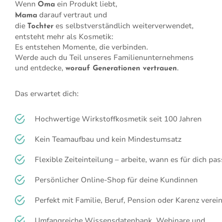
Wenn
ein Produkt liebt,
Oma
darauf vertraut und
Mama
die
es selbstverständlich weiterverwendet,
Tochter
entsteht mehr als Kosmetik:
Es entstehen Momente, die verbinden.
Werde auch du Teil unseres F
amilienunternehmens
und entdecke,
.
worauf
Generationen
vertrauen
Das erwartet dich:
Hochwertige Wirkstoffkosmetik seit 100 Jahren
Kein Teamaufbau und kein Mindestumsatz
Flexible Zeiteinteilung – arbeite, wann es für dich pas
Persönlicher Online-Shop für deine Kundinnen
Perfekt mit Familie, Beruf, Pension oder Karenz verei
Umfangreiche Wissensdatenbank, Webinare und