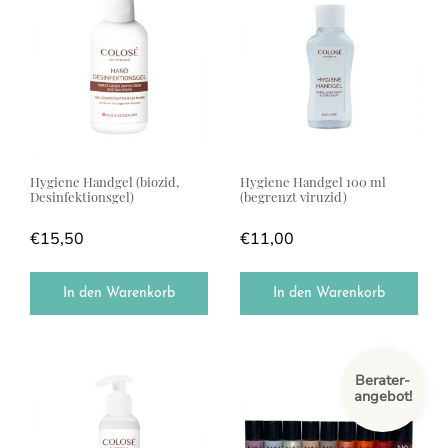
Hygiene Handgel (biozid,
Hygiene Handgel 100 ml
Desinfektionsgel)
(begrenzt viruzid)
€
15,50
€
11,00
In den Warenkorb
In den Warenkorb
Dieses Produkt weist mehrere Var
Berater-
angebot!