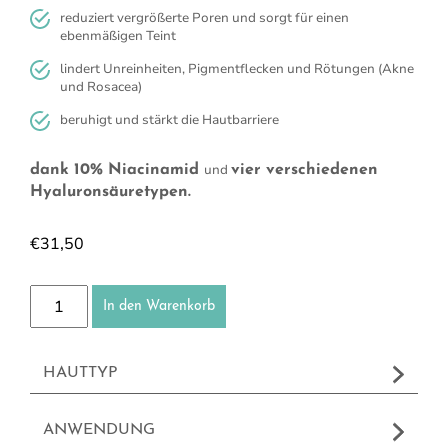
reduziert vergrößerte Poren und sorgt für einen
ebenmäßigen Teint
lindert Unreinheiten, Pigmentflecken und Rötungen (Akne
und Rosacea)
beruhigt und stärkt die Hautbarriere
und
dank 10% Niacinamid
vier verschiedenen
Hyaluronsäuretypen.
€
31,50
Niacinamid Serum Menge
In den Warenkorb
HAUTTYP
ANWENDUNG